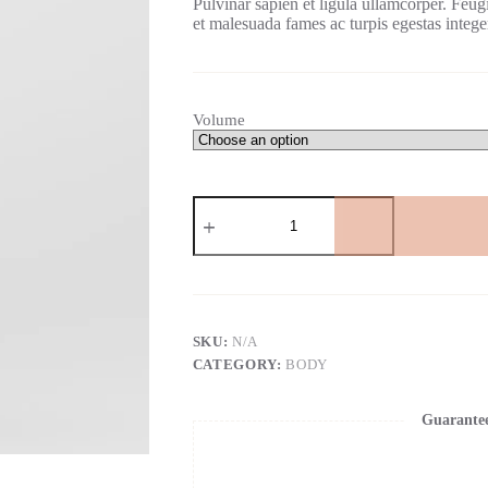
Pulvinar sapien et ligula ullamcorper. Feug
et malesuada fames ac turpis egestas intege
Volume
Maecenas
Viverra
quantity
SKU:
N/A
CATEGORY:
BODY
Guarante